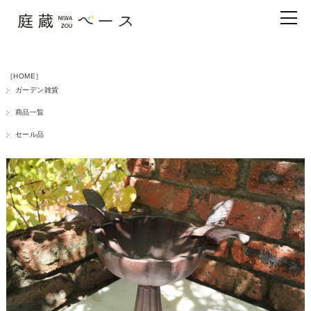
［HOME］
ガーデン雑貨
商品一覧
セール品