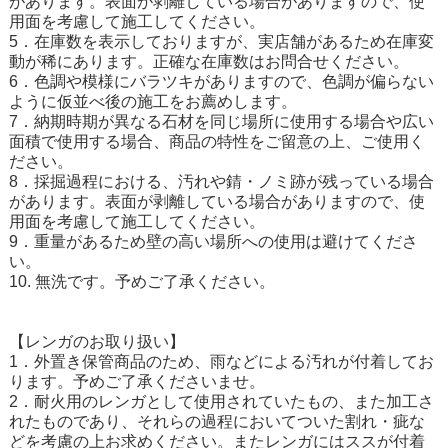
があります。表面が剥離している場合がありますので、使
用面を考慮して施工してください。
5．在庫数を表示しておりますが、実店舗があるため在庫変
動が稀にあります。正確な在庫数はお問合せください。
6．色調や模様にバラツキがありますので、色調が偏らない
ように仮並べ後の施工をお薦めします。
7．納期時期が異なる石材を同じ場所に使用する場合や広い
面積で使用する場合、商品の特性をご留意の上、ご使用く
ださい。
8．採掘過程における、汚れや錆・ノミ跡が残っている場合
があります。表面が剥離している場合がありますので、使
用面を考慮して施工してください。
9．重量があるため壁の高い場所への使用は避けてくださ
い。
10. 無洗です。予めご了承ください。
【レンガのお取り扱い】
1．外置き保管商品のため、雨などによる汚れが付着してお
ります。予めご了承くださいませ。
2．耐火用のレンガとして使用されていたもの、また加工さ
れたものであり、それらの過程においてついた割れ・疵な
どを考慮の上お求めください。またレンガにはススが付着