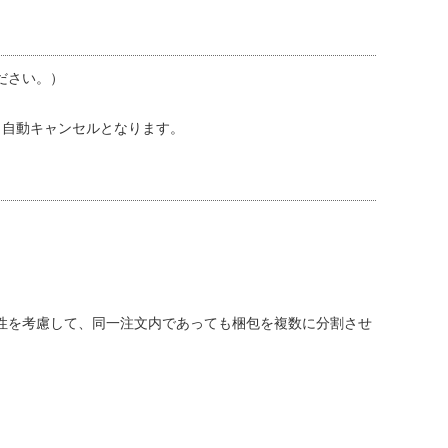
ださい。）
と自動キャンセルとなります。
。
性を考慮して、同一注文内であっても梱包を複数に分割させ