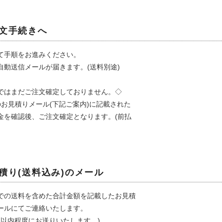
ット
注文手続きへ
入
て手順をお進みください。
定商品
自動送信メールが届きます。(送料別途)
商品
ではまだご注文確定しておりません。◇
のお見積りメール(下記ご案内)に記載された
金を確認後、ご注文確定となります。(前払
見積り(送料込み)のメール
での送料を含めた合計金額を記載したお見積
ールにてご連絡いたします。
日以内程度にお送りいたします。)