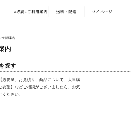
«必読»ご利用案内
送料・配送
マイページ
覧
ご利用案内
ク
案内
石
ガ
品を探す
・玉砂
【必要量、お見積り、商品について、大量購
ご要望】などご相談がございましたら、お気
せください。
ロ
石・タ
雑貨