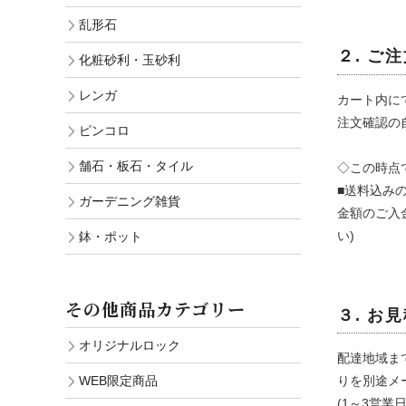
乱形石
鉢・ポ
２. ご
化粧砂利・玉砂利
一括購
レンガ
カート内に
WEB限
注文確認の
ピンコロ
Sale
舗石・板石・タイル
◇この時点
■送料込み
ガーデニング雑貨
金額のご入
い)
鉢・ポット
その他商品カテゴリー
３. お
オリジナルロック
配達地域ま
WEB限定商品
りを別途メ
(1～3営業