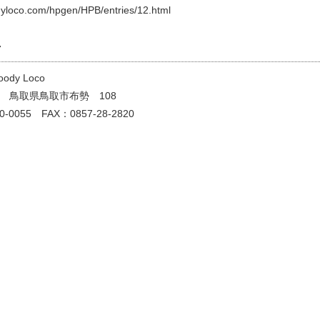
dyloco.com/hpgen/HPB/entries/12.html
せ
dy Loco
944 鳥取県鳥取市布勢 108
30-0055 FAX：0857-28-2820