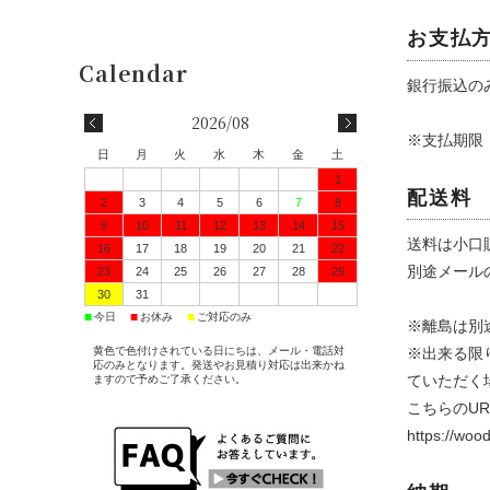
お支払
銀行振込の
2026/08
※支払期限
日
月
火
水
木
金
土
1
配送料
2
3
4
5
6
7
8
9
10
11
12
13
14
15
送料は小口
16
17
18
19
20
21
22
別途メール
23
24
25
26
27
28
29
30
31
■
■
■
今日
お休み
ご対応のみ
※離島は別
黄色で色付けされている日にちは、メール・電話対
※出来る限
応のみとなります。発送やお見積り対応は出来かね
ていただく
ますので予めご了承ください。
こちらのUR
https://woo