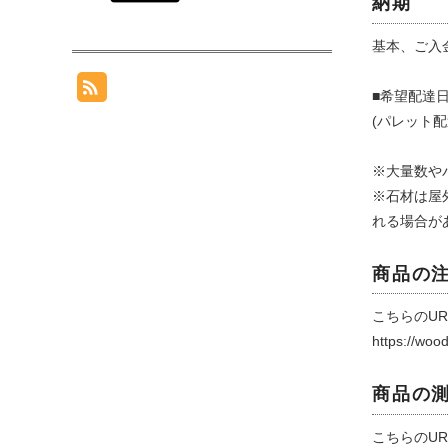
納期
基本、ご入
■希望配達
(パレット
※大量数や
※石材は屋
れる場合が
商品の
こちらのUR
https://woo
商品の
こちらのUR