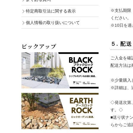
※支払期限
特定商取引法に関する表示
ください。
個人情報の取り扱いについて
※10日を
５. 配送
ピックアップ
ご入金を確
配送方法は
※少量購入
※詳細は、
◇発送次第
す。◇
■送り状ナ
らからご追