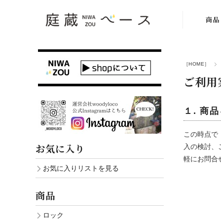
商品
商品一
［HOME］
ロッ
ご利用
乱形
レン
１. 商
化粧砂利
この時点で
利
お気に入り
入の検討、
軽にお問合
ピンコ
お気に入りリストを見る
舗石・板
商品
イル
ロック
ガーデン