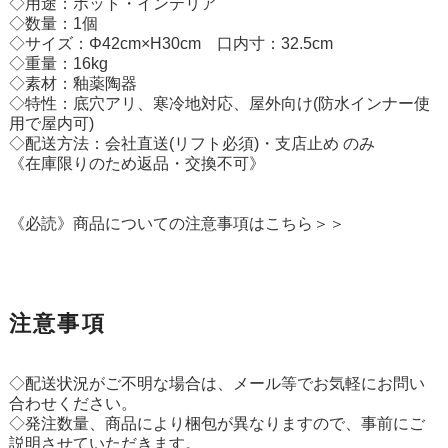
◇用途：ポット・インテリア
◇数量：1個
◇サイズ：Φ42cm×H30cm 口内寸：32.5cm
◇重量：16kg
◇素材：釉薬陶器
◇特性：底穴アリ、寒冷地対応、屋外向け(防水インナー使
用で屋内可)
◇配送方法：会社直送(リフト必須)・支店止め のみ
《在庫限りのため返品・交換不可》
《必読》商品についての注意事項はこちら＞＞
注意事項
◇配送状況がご不明な場合は、メール等でお気軽にお問い
合わせください。
◇発注数量、商品により梱包が異なりますので、事前にご
説明させていただきます。