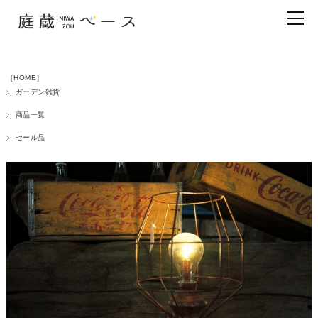
［HOME］
ガーデン雑貨
商品一覧
セール品