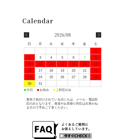
2026/08
日
月
火
水
木
金
土
1
2
3
4
5
6
7
8
9
10
11
12
13
14
15
16
17
18
19
20
21
22
23
24
25
26
27
28
29
30
31
■
■
■
今日
お休み
ご対応のみ
黄色で色付けされている日にちは、メール・電話対
応のみとなります。発送やお見積り対応は出来かね
ますので予めご了承ください。