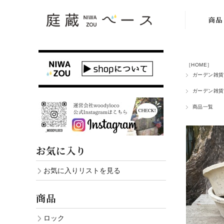
商品
商品一
［HOME］
ロッ
ガーデン雑貨
乱形
ガーデン雑貨
商品一覧
レン
化粧砂利
利
お気に入り
ピンコ
お気に入りリストを見る
舗石・板
商品
イル
ロック
ガーデン