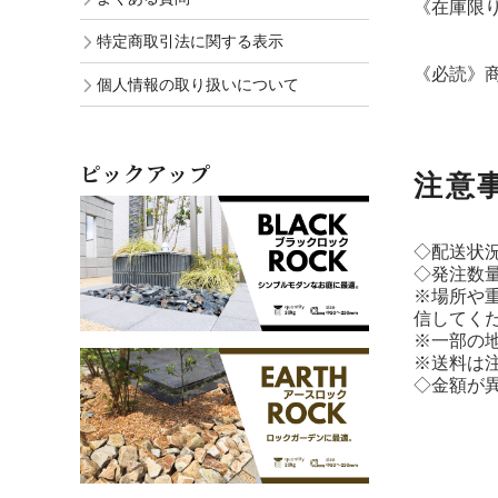
《在庫限
特定商取引法に関する表示
《必読》
個人情報の取り扱いについて
ピックアップ
注意
◇配送状
◇発注数
※場所や
信してく
※一部の
※送料は
◇金額が