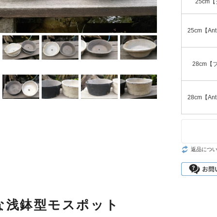
25cm
ット
25cm【An
入
定商品
28cm【
商品
28cm【An
返品につ
な浅鉢型モスポット