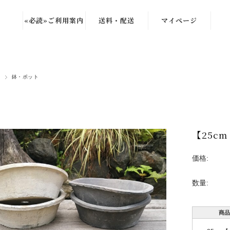
«必読»ご利用案内
送料・配送
マイページ
覧
ク
鉢・ポット
石
ガ
【25c
・玉砂
価格:
ロ
数量:
石・タ
商品
雑貨