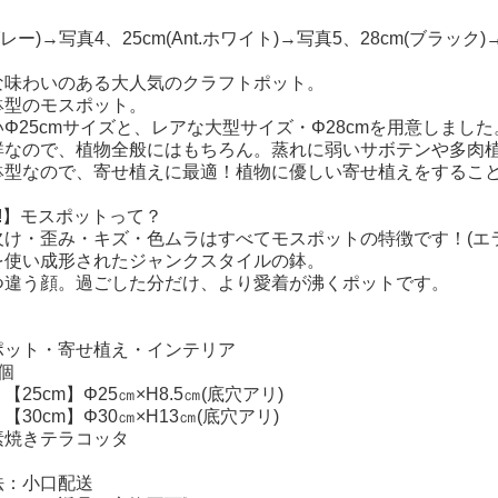
グレー)→写真4、25cm(Ant.ホワイト)→写真5、28cm(ブラック)
な味わいのある大人気のクラフトポット。
鉢型のモスポット。
Φ25cmサイズと、レアな大型サイズ・Φ28cmを用意しました
群なので、植物全般にはもちろん。蒸れに弱いサボテンや多肉
鉢型なので、寄せ植えに最適！植物に優しい寄せ植えをするこ
K!】モスポットって？
欠け・歪み・キズ・色ムラはすべてモスポットの特徴です！(エ
を使い成形されたジャンクスタイルの鉢。
つ違う顔。過ごした分だけ、より愛着が沸くポットです。
ポット・寄せ植え・インテリア
個
25cm】Φ25㎝×H8.5㎝(底穴アリ)
m】Φ30㎝×H13㎝(底穴アリ)
素焼きテラコッタ
法：小口配送