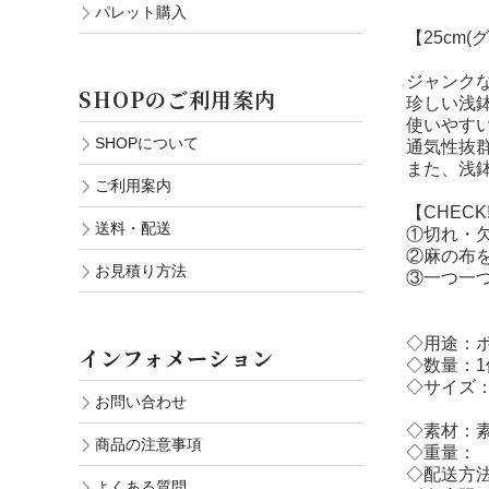
パレット購入
【25cm(
ジャンク
SHOPのご利用案内
珍しい浅
使いやすい
SHOPについて
通気性抜
また、浅
ご利用案内
【CHEC
送料・配送
①切れ・
②麻の布
お見積り方法
③一つ一
◇用途：
インフォメーション
◇数量：1
◇サイズ：【
お問い合わせ
【30c
◇素材：
商品の注意事項
◇重量：
◇配送方
よくある質問